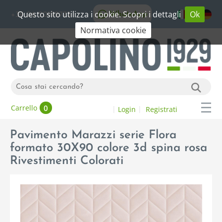
Questo sito utilizza i cookie. Scopri i dettagli
Ok
WhatsApp
+39 06 20192773
Normativa cookie
0
Carrello
Login
Registrati
Pavimento Marazzi serie Flora
formato 30X90 colore 3d spina rosa
Rivestimenti Colorati