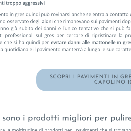
nti troppo aggressivi
to in gres quindi può rovinarsi anche se entra a contatto 
nno osservato degli
aloni
che rimanevano sui pavimenti dopo e
nno già subito dei danni e l’unico tentativo che si può far
ti professionali sul gres per cercare di ripristinare la p
e che si ha quindi per
evitare danni alle mattonelle in gr
zia quotidiana e il pavimento manterrà a lungo le sue caratter
SCOPRI I PAVIMENTI IN G
CAPOLINO 1
sono i prodotti migliori per pulir
tra la moltitudine di prodotti per i pavimenti che si trovano