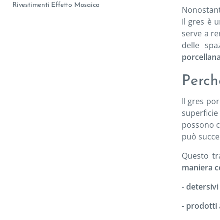
Rivestimenti Effetto Mosaico
Nonostant
Il gres è 
serve a re
delle spa
porcellan
Perch
Il gres po
superficie
possono ca
può succed
Questo tr
maniera c
-
detersiv
-
prodotti 