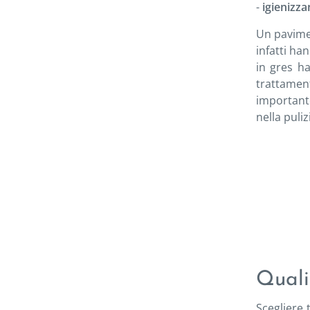
-
igienizza
Un pavimen
infatti ha
in gres ha
trattamen
important
nella puli
Quali 
Scegliere 