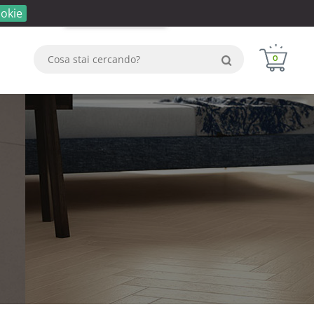
okie
Login
Registrati
WhatsApp
0