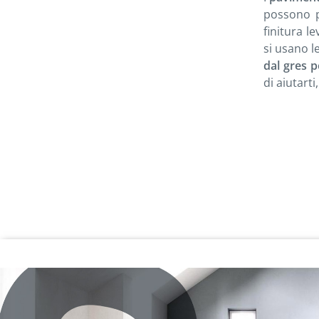
possono 
finitura l
si usano l
dal gres p
di aiutart