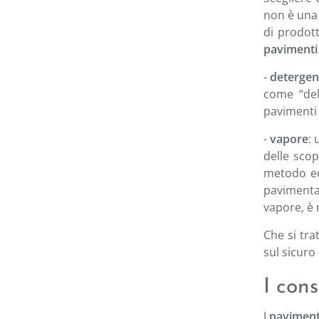
non è una 
di prodott
pavimenti 
-
detergent
come “deli
pavimenti 
-
vapore
: 
delle sco
metodo eco
pavimentaz
vapore, è 
Che si tra
sul sicuro
I con
I
paviment