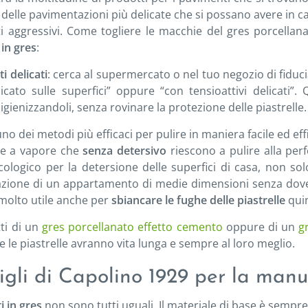
delle pavimentazioni più delicate che si possano avere in 
i aggressivi. Come togliere le macchie del gres porcellana
in gres
:
i delicati
: cerca al supermercato o nel tuo negozio di fiduc
cato sulle superfici” oppure “con tensioattivi delicati”.
igienizzandoli, senza rovinare la protezione delle piastrelle
uno dei metodi più efficaci per pulire in maniera facile ed eff
pe a vapore che
senza detersivo
riescono a pulire alla per
logico per la detersione delle superfici di casa, non sol
ione di un appartamento di medie dimensioni senza dover a
molto utile anche per
sbiancare le fughe delle piastrelle
quin
tti di un
gres porcellanato effetto cemento
oppure di un
g
 e le piastrelle avranno vita lunga e sempre al loro meglio.
sigli di Capolino 1929 per la manu
i in gres
non sono tutti uguali. Il materiale di base è sempre