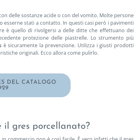
con delle sostanze acide o con del vomito. Molte persone
sserne stati a contatto. In questi casi però i pavimenti
e è quello di rivolgersi a delle ditte che effettuano dei
recedente protezione delle piastrelle. Lo strumento più
es
è sicuramente la prevenzione. Utilizza i giusti prodotti
istiche originali. Ecco allora come pulirlo.
RES DEL CATALOGO
929
e il gres porcellanato?
 in commercio non è così facile. È vero infatti che il gres