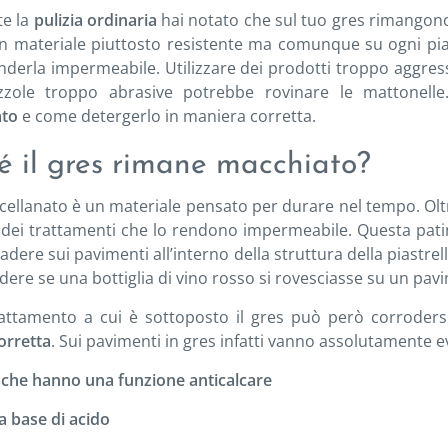
e la
pulizia ordinaria
hai notato che sul tuo gres rimangon
un materiale piuttosto resistente ma comunque su ogni pias
nderla impermeabile. Utilizzare dei prodotti troppo aggres
zzole troppo abrasive potrebbe rovinare le mattonell
ato
e come detergerlo in maniera corretta.
é il gres rimane macchiato?
rcellanato è un materiale pensato per durare nel tempo. Oltre 
 dei trattamenti che lo rendono impermeabile. Questa patin
dere sui pavimenti all’interno della struttura della piastre
ere se una bottiglia di vino rosso si rovesciasse su un pa
attamento a cui è sottoposto il gres può però corroders
orretta
. Sui pavimenti in gres infatti vanno assolutamente ev
i che hanno una funzione anticalcare
a base di acido