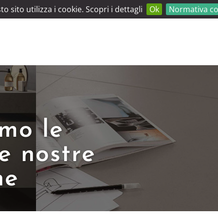
o sito utilizza i cookie. Scopri i dettagli
Ok
Normativa co
amo le
le nostre
he