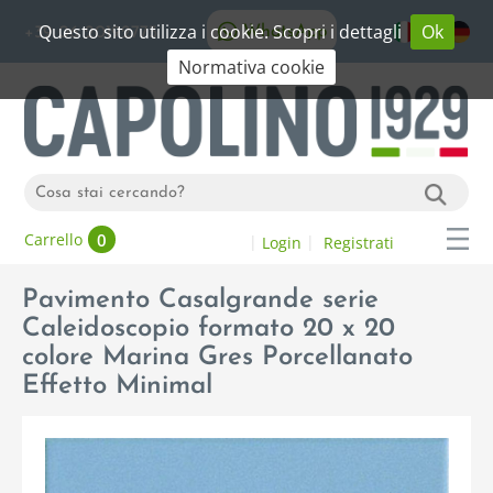
Questo sito utilizza i cookie. Scopri i dettagli
Ok
WhatsApp
+39 06 20192773
Normativa cookie
0
Carrello
Login
Registrati
Pavimento Casalgrande serie
Caleidoscopio formato 20 x 20
colore Marina Gres Porcellanato
Effetto Minimal