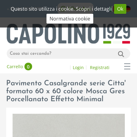
Questo sito utilizza i cookie. Scopri i dettagli
Ok
WhatsApp
+39 06 20192773
Normativa cookie
0
Carrello
Login
Registrati
Pavimento Casalgrande serie Citta'
formato 60 x 60 colore Mosca Gres
Porcellanato Effetto Minimal