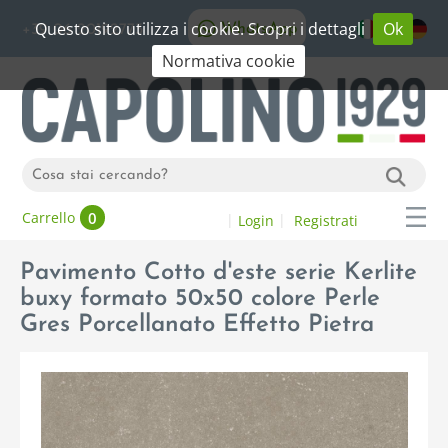
Questo sito utilizza i cookie. Scopri i dettagli
Ok
WhatsApp
+39 06 20192773
Normativa cookie
0
Carrello
Login
Registrati
Pavimento Cotto d'este serie Kerlite
buxy formato 50x50 colore Perle
Gres Porcellanato Effetto Pietra