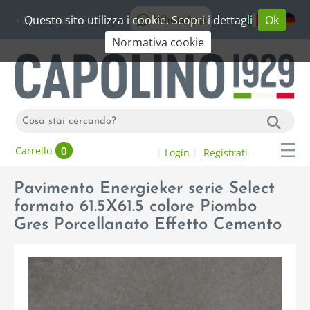
Questo sito utilizza i cookie. Scopri i dettagli
Ok
WhatsApp
+39 06 20192773
Normativa cookie
0
Carrello
Login
Registrati
Pavimento Energieker serie Select
formato 61.5X61.5 colore Piombo
Gres Porcellanato Effetto Cemento