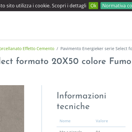
o sito utilizza i cookie. Scopri i dettagli
Ok
Normativa co
orcellanato Effetto Cemento
/
Pavimento Energieker serie Select 
lect formato 20X50 colore Fumo 
Informazioni
tecniche
Nome
Valore