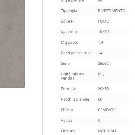
Mq a pianale
84
Tipologia
RIVESTIMENTO
Colore
FUMO
Kg pacco
18,998
Mq pacco
1,4
Pezzi per scatola
14
Serie
SELECT
Unità misura
MQ
vendita
Formato
20X50
Pacchi a pianale
60
Effetto
CEMENTO
Valuta
€
Finitura
NATURALE