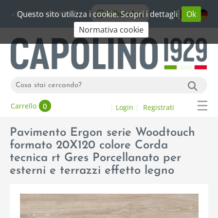
Questo sito utilizza i cookie. Scopri i dettagli
Ok
WhatsApp
+39 06 20192773
Normativa cookie
0
Carrello
Login
Registrati
Pavimento Ergon serie Woodtouch
formato 20X120 colore Corda
tecnica rt Gres Porcellanato per
esterni e terrazzi effetto legno