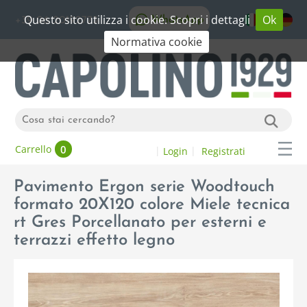
Questo sito utilizza i cookie. Scopri i dettagli
Ok
WhatsApp
+39 06 20192773
Normativa cookie
0
Carrello
Login
Registrati
Pavimento Ergon serie Woodtouch
formato 20X120 colore Miele tecnica
rt Gres Porcellanato per esterni e
terrazzi effetto legno