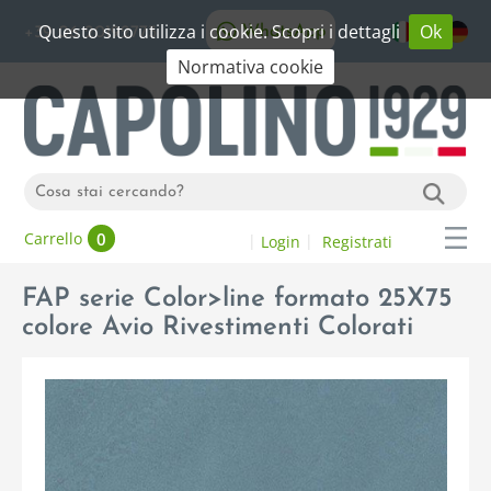
Questo sito utilizza i cookie. Scopri i dettagli
Ok
WhatsApp
+39 06 20192773
Normativa cookie
0
Carrello
Login
Registrati
FAP serie Color>line formato 25X75
colore Avio Rivestimenti Colorati