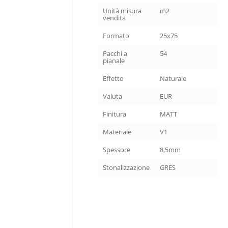
Unità misura
m2
vendita
Formato
25x75
Pacchi a
54
pianale
Effetto
Naturale
Valuta
EUR
Finitura
MATT
Materiale
V1
Spessore
8,5mm
Stonalizzazione
GRES