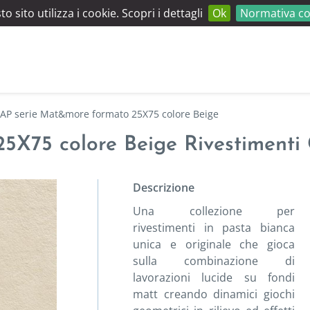
o sito utilizza i cookie. Scopri i dettagli
Ok
Normativa co
FAP serie Mat&more formato 25X75 colore Beige
X75 colore Beige Rivestimenti 
Descrizione
Una collezione per
rivestimenti in pasta bianca
unica e originale che gioca
sulla combinazione di
lavorazioni lucide su fondi
matt creando dinamici giochi