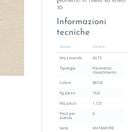
geometrici in rilievo ed effetti
3D
Informazioni
tecniche
Nome
Valore
Mq a pianale
60,75
Tipologia
Pavimento
/rivestimento
Colore
BEIGE
Kg pacco
16,8
Mq pacco
1,125
Pezzi per
6
scatola
Serie
MAT&MORE