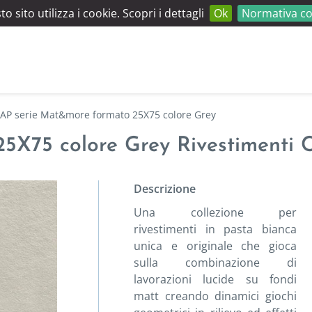
o sito utilizza i cookie. Scopri i dettagli
Ok
Normativa co
FAP serie Mat&more formato 25X75 colore Grey
X75 colore Grey Rivestimenti C
Descrizione
Una collezione per
rivestimenti in pasta bianca
unica e originale che gioca
sulla combinazione di
lavorazioni lucide su fondi
matt creando dinamici giochi