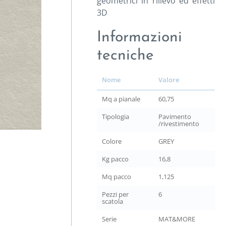
geometrici in rilievo ed effetti
3D
Informazioni
tecniche
Nome
Valore
Mq a pianale
60,75
Tipologia
Pavimento
/rivestimento
Colore
GREY
Kg pacco
16,8
Mq pacco
1,125
Pezzi per
6
scatola
Serie
MAT&MORE