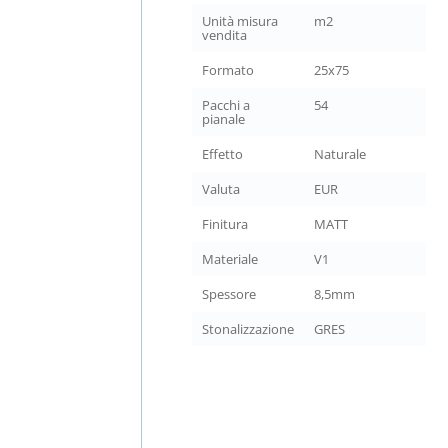
Unità misura
m2
vendita
Formato
25x75
Pacchi a
54
pianale
Effetto
Naturale
Valuta
EUR
Finitura
MATT
Materiale
V1
Spessore
8,5mm
Stonalizzazione
GRES