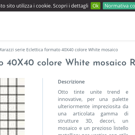
o sito utilizza i cookie. Scopri i dettagli
Ok
Normativa co
arazzi serie Eclettica formato 40X40 colore White mosaico
to 40X40 colore White mosaico Ri
Descrizione
Otto tinte unite trend e
innovative, per una palette
ulteriormente impreziosita da
una articolata gamma di
strutture 3D, decori, un
mosaico e un prezioso listello