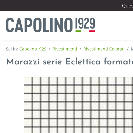
Quest
Capolino1929
/
Rivestimenti
/
Rivestimenti Colorati
/
M
Marazzi serie Eclettica forma