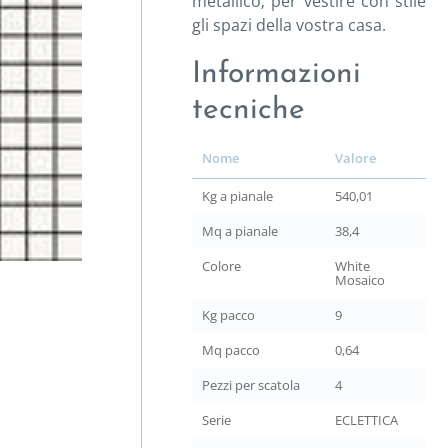
metallico; per vestire con stile
gli spazi della vostra casa.
Informazioni
tecniche
Nome
Valore
Kg a pianale
540,01
Mq a pianale
38,4
Colore
White
Mosaico
Kg pacco
9
Mq pacco
0,64
Pezzi per scatola
4
Serie
ECLETTICA